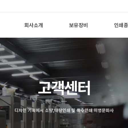
회사소개
보유장비
인쇄종
인사말
보유장비
인쇄종
오시는 길
고객센터
디자인 기획에서 소량,대량인쇄 및 특수인쇄 미영문화사