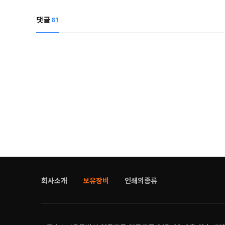
댓글
81
회사소개
보유장비
인쇄의종류