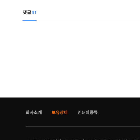
댓글
81
회사소개
보유장비
인쇄의종류