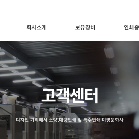
회사소개
보유장비
인쇄종
인사말
보유장비
인쇄종
오시는 길
고객센터
디자인 기획에서 소량,대량인쇄 및 특수인쇄 미영문화사