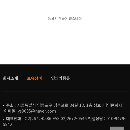
등록된 댓글이 없습니다.
회사소개
보유장비
인쇄의종류
주소
: 서울특별시 영등포구 영등포로 34길 18, 1층
상호
:미영문화사
이메일
:ys9085@naver.com
대표전화
: O2)2672-0586 FAX 02)2672-0546
친절상담
: 010-9479-
5942