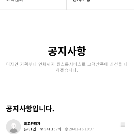
회사소개
공지사항
보유장비
갤러리
인쇄종류
공지사항
온라인문의
디자인 기획부터 인쇄까지 원스톱서비스로 고객만족에 최선을 다
하겠습니다.
고객센터
공지사항입니다.
최고관리자
81건
541,157회
20-01-16 10:37