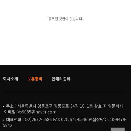
등록된 댓글이 없습니다.
회사소개
보유장비
인쇄의종류
주소
: 서울특별시 영등포구 영등포로 34길 18, 1층
상호
:미영문화사
이메일
:ys9085@naver.com
대표전화
: O2)2672-0586 FAX 02)2672-0546
친절상담
: 010-9479-
5942