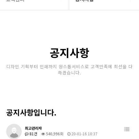
회사소개
공지사항
보유장비
갤러리
인쇄종류
공지사항
온라인문의
디자인 기획부터 인쇄까지 원스톱서비스로 고객만족에 최선을 다
하겠습니다.
고객센터
공지사항입니다.
최고관리자
81건
540,996회
20-01-16 10:37