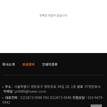
등록된 댓글이 없습니다.
회사소개
보유장비
인쇄의종류
주소
: 서울특별시 영등포구 영등포로 34길 18, 1층
상호
:미영문화사
이메일
:ys9085@naver.com
대표전화
: O2)2672-0586 FAX 02)2672-0546
친절상담
: 010-9479-
5942