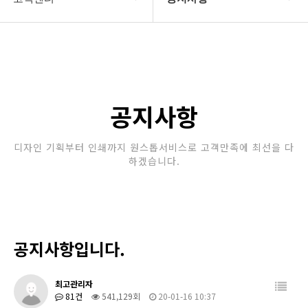
회사소개
공지사항
보유장비
갤러리
인쇄종류
공지사항
온라인문의
디자인 기획부터 인쇄까지 원스톱서비스로 고객만족에 최선을 다
하겠습니다.
고객센터
공지사항입니다.
최고관리자
81건
541,129회
20-01-16 10:37