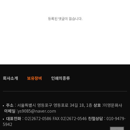
등록된 댓글이 없습니다.
회사소개
보유장비
인쇄의종류
주소
: 서울특별시 영등포구 영등포로 34길 18, 1층
상호
:미영문화사
이메일
:ys9085@naver.com
대표전화
: O2)2672-0586 FAX 02)2672-0546
친절상담
: 010-9479-
5942