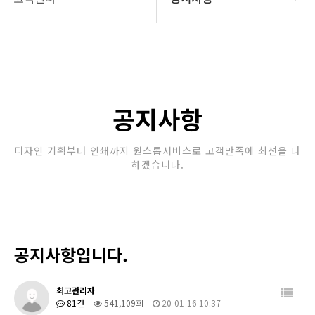
회사소개
공지사항
보유장비
갤러리
인쇄종류
공지사항
온라인문의
디자인 기획부터 인쇄까지 원스톱서비스로 고객만족에 최선을 다
하겠습니다.
고객센터
공지사항입니다.
최고관리자
81건
541,109회
20-01-16 10:37