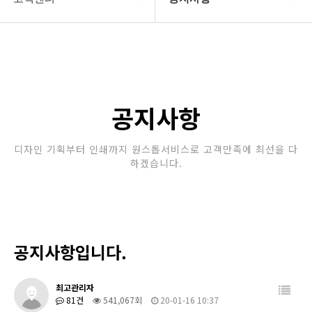
회사소개
공지사항
보유장비
갤러리
인쇄종류
공지사항
온라인문의
디자인 기획부터 인쇄까지 원스톱서비스로 고객만족에 최선을 다
하겠습니다.
고객센터
공지사항입니다.
최고관리자
81건
541,067회
20-01-16 10:37