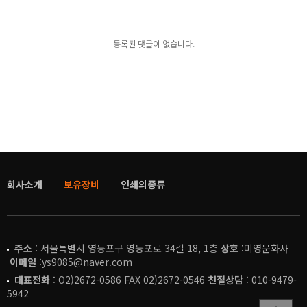
등록된 댓글이 없습니다.
회사소개
보유장비
인쇄의종류
주소
: 서울특별시 영등포구 영등포로 34길 18, 1층
상호
:미영문화사
이메일
:ys9085@naver.com
대표전화
: O2)2672-0586 FAX 02)2672-0546
친절상담
: 010-9479-
5942