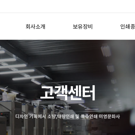
회사소개
보유장비
인쇄종
인사말
보유장비
인쇄종
오시는 길
고객센터
디자인 기획에서 소량,대량인쇄 및 특수인쇄 미영문화사