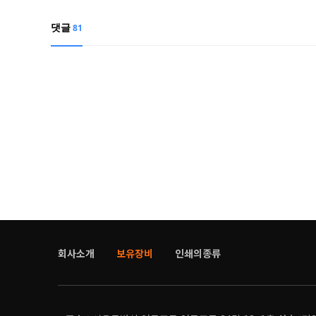
댓글
81
회사소개
보유장비
인쇄의종류