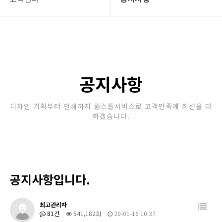
회사소개
공지사항
보유장비
갤러리
인쇄종류
공지사항
온라인문의
디자인 기획부터 인쇄까지 원스톱서비스로 고객만족에 최선을 다
하겠습니다.
고객센터
공지사항입니다.
최고관리자
81건
541,182회
20-01-16 10:37