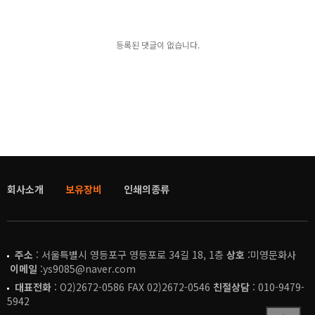
등록된 댓글이 없습니다.
회사소개
보유장비
인쇄의종류
주소
: 서울특별시 영등포구 영등포로 34길 18, 1층
상호
:미영문화사
이메일
:ys9085@naver.com
대표전화
: O2)2672-0586 FAX 02)2672-0546
친절상담
: 010-9479-
5942