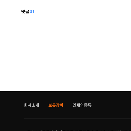
댓글
81
회사소개
보유장비
인쇄의종류