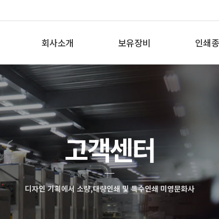
회사소개
보유장비
인쇄종
인사말
보유장비
인쇄종
오시는 길
고객센터
디자인 기획에서 소량,대량인쇄 및 특수인쇄 미영문화사