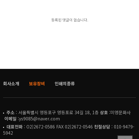
등록된 댓글이 없습니다.
회사소개
보유장비
인쇄의종류
주소
: 서울특별시 영등포구 영등포로 34길 18, 1층
상호
:미영문화사
이메일
:ys9085@naver.com
대표전화
: O2)2672-0586 FAX 02)2672-0546
친절상담
: 010-9479-
5942