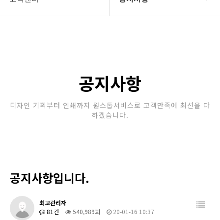
회사소개
공지사항
보유장비
갤러리
인쇄종류
공지사항
온라인문의
디자인 기획부터 인쇄까지 원스톱서비스로 고객만족에 최선을 다
하겠습니다.
고객센터
공지사항입니다.
최고관리자
81건
540,989회
20-01-16 10:37