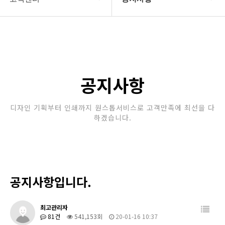
회사소개
공지사항
보유장비
갤러리
인쇄종류
공지사항
온라인문의
디자인 기획부터 인쇄까지 원스톱서비스로 고객만족에 최선을 다
하겠습니다.
고객센터
공지사항입니다.
최고관리자
81건
541,153회
20-01-16 10:37