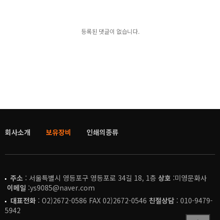
등록된 댓글이 없습니다.
회사소개
보유장비
인쇄의종류
주소
: 서울특별시 영등포구 영등포로 34길 18, 1층
상호
:미영문화사
이메일
:ys9085@naver.com
대표전화
: O2)2672-0586 FAX 02)2672-0546
친절상담
: 010-9479-
5942