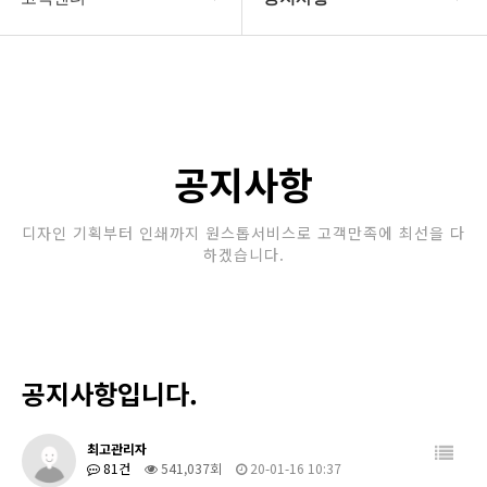
회사소개
공지사항
보유장비
갤러리
인쇄종류
공지사항
온라인문의
디자인 기획부터 인쇄까지 원스톱서비스로 고객만족에 최선을 다
하겠습니다.
고객센터
공지사항입니다.
최고관리자
81건
541,037회
20-01-16 10:37