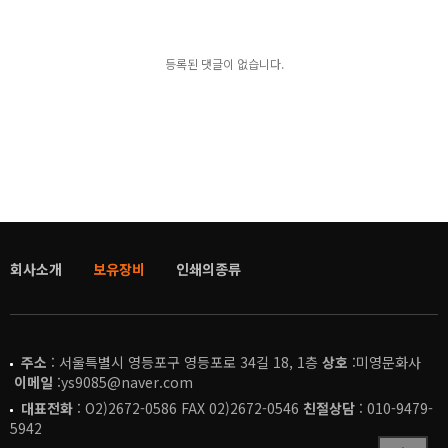
등록된 댓글이 없습니다.
회사소개
보유장비
인쇄의종류
주소
: 서울특별시 영등포구 영등포로 34길 18, 1층
상호
:미영문화사
이메일
:ys9085@naver.com
대표전화
: O2)2672-0586 FAX 02)2672-0546
친절상담
: 010-9479-
5942