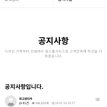
회사소개
공지사항
보유장비
갤러리
인쇄종류
공지사항
온라인문의
디자인 기획부터 인쇄까지 원스톱서비스로 고객만족에 최선을 다
하겠습니다.
고객센터
공지사항입니다.
최고관리자
81건
541,031회
20-01-16 10:37