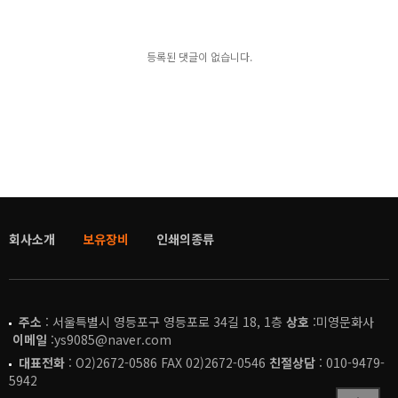
등록된 댓글이 없습니다.
회사소개
보유장비
인쇄의종류
주소
: 서울특별시 영등포구 영등포로 34길 18, 1층
상호
:미영문화사
이메일
:ys9085@naver.com
대표전화
: O2)2672-0586 FAX 02)2672-0546
친절상담
: 010-9479-
5942