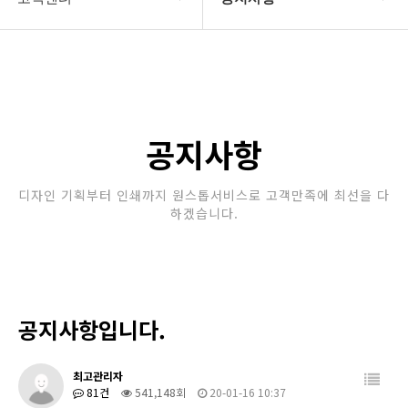
회사소개
공지사항
보유장비
갤러리
인쇄종류
공지사항
온라인문의
디자인 기획부터 인쇄까지 원스톱서비스로 고객만족에 최선을 다
하겠습니다.
고객센터
공지사항입니다.
최고관리자
81건
541,148회
20-01-16 10:37