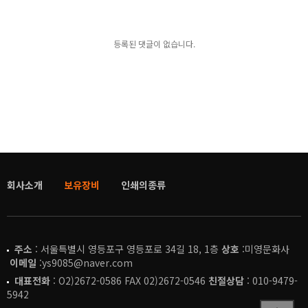
등록된 댓글이 없습니다.
회사소개
보유장비
인쇄의종류
주소
: 서울특별시 영등포구 영등포로 34길 18, 1층
상호
:미영문화사
이메일
:ys9085@naver.com
대표전화
: O2)2672-0586 FAX 02)2672-0546
친절상담
: 010-9479-
5942