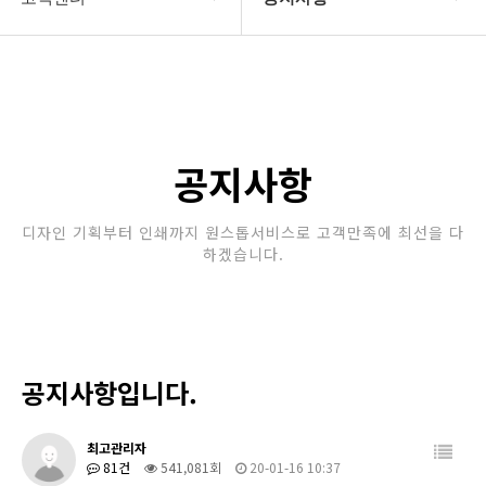
회사소개
공지사항
보유장비
갤러리
인쇄종류
공지사항
온라인문의
디자인 기획부터 인쇄까지 원스톱서비스로 고객만족에 최선을 다
하겠습니다.
고객센터
공지사항입니다.
최고관리자
81건
541,081회
20-01-16 10:37