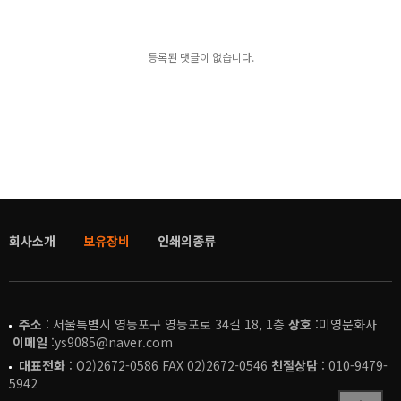
등록된 댓글이 없습니다.
회사소개
보유장비
인쇄의종류
주소
: 서울특별시 영등포구 영등포로 34길 18, 1층
상호
:미영문화사
이메일
:ys9085@naver.com
대표전화
: O2)2672-0586 FAX 02)2672-0546
친절상담
: 010-9479-
5942