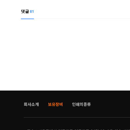
댓글
81
회사소개
보유장비
인쇄의종류