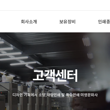
회사소개
보유장비
인쇄종
인사말
보유장비
인쇄종
오시는 길
고객센터
디자인 기획에서 소량,대량인쇄 및 특수인쇄 미영문화사