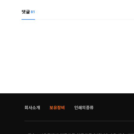
댓글
81
회사소개
보유장비
인쇄의종류