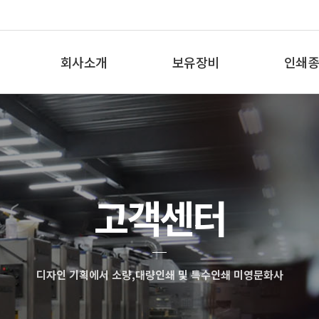
회사소개
보유장비
인쇄종
인사말
보유장비
인쇄종
오시는 길
고객센터
디자인 기획에서 소량,대량인쇄 및 특수인쇄 미영문화사