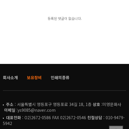
등록된 댓글이 없습니다.
회사소개
보유장비
인쇄의종류
주소
: 서울특별시 영등포구 영등포로 34길 18, 1층
상호
:미영문화사
이메일
:ys9085@naver.com
대표전화
: O2)2672-0586 FAX 02)2672-0546
친절상담
: 010-9479-
5942