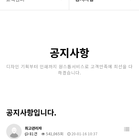
회사소개
공지사항
보유장비
갤러리
인쇄종류
공지사항
온라인문의
디자인 기획부터 인쇄까지 원스톱서비스로 고객만족에 최선을 다
하겠습니다.
고객센터
공지사항입니다.
최고관리자
81건
541,065회
20-01-16 10:37