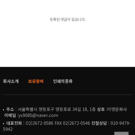
등록된 댓글이 없습니다.
회사소개
보유장비
인쇄의종류
주소
: 서울특별시 영등포구 영등포로 34길 18, 1층
상호
:미영문화사
이메일
:ys9085@naver.com
대표전화
: O2)2672-0586 FAX 02)2672-0546
친절상담
: 010-9479-
5942