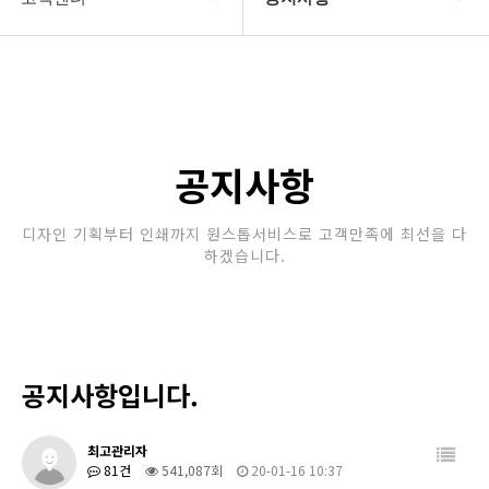
회사소개
공지사항
보유장비
갤러리
인쇄종류
공지사항
온라인문의
디자인 기획부터 인쇄까지 원스톱서비스로 고객만족에 최선을 다
하겠습니다.
고객센터
공지사항입니다.
최고관리자
81건
541,087회
20-01-16 10:37