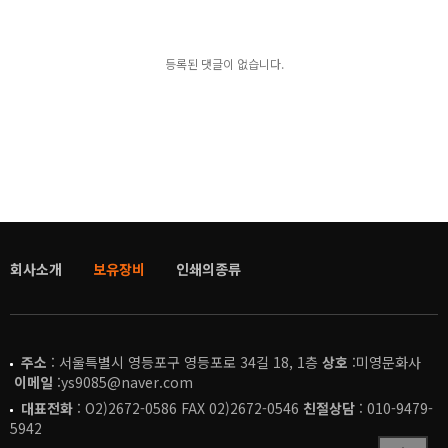
등록된 댓글이 없습니다.
회사소개
보유장비
인쇄의종류
주소
: 서울특별시 영등포구 영등포로 34길 18, 1층
상호
:미영문화사
이메일
:ys9085@naver.com
대표전화
: O2)2672-0586 FAX 02)2672-0546
친절상담
: 010-9479-
5942