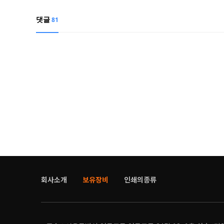
댓글
81
회사소개
보유장비
인쇄의종류