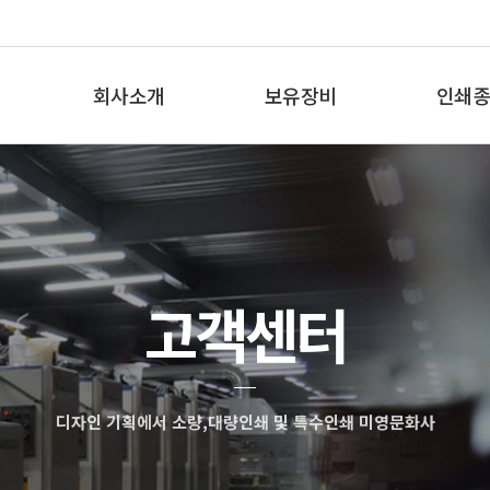
회사소개
보유장비
인쇄종
인사말
보유장비
인쇄종
오시는 길
고객센터
디자인 기획에서 소량,대량인쇄 및 특수인쇄 미영문화사