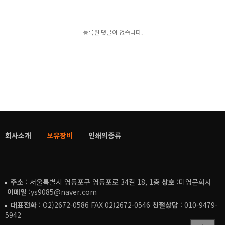
등록된 댓글이 없습니다.
회사소개
보유장비
인쇄의종류
주소
: 서울특별시 영등포구 영등포로 34길 18, 1층
상호
:미영문화사
이메일
:ys9085@naver.com
대표전화
: O2)2672-0586 FAX 02)2672-0546
친절상담
: 010-9479-
5942