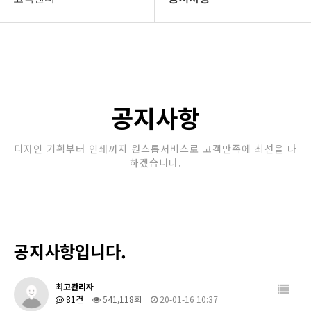
회사소개
공지사항
보유장비
갤러리
인쇄종류
공지사항
온라인문의
디자인 기획부터 인쇄까지 원스톱서비스로 고객만족에 최선을 다
하겠습니다.
고객센터
공지사항입니다.
최고관리자
81건
541,118회
20-01-16 10:37