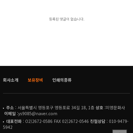
등록된 댓글이 없습니다.
회사소개
보유장비
인쇄의종류
주소
: 서울특별시 영등포구 영등포로 34길 18, 1층
상호
:미영문화사
이메일
:ys9085@naver.com
대표전화
: O2)2672-0586 FAX 02)2672-0546
친절상담
: 010-9479-
5942