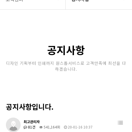
회사소개
공지사항
보유장비
갤러리
인쇄종류
공지사항
온라인문의
디자인 기획부터 인쇄까지 원스톱서비스로 고객만족에 최선을 다
하겠습니다.
고객센터
공지사항입니다.
최고관리자
81건
541,164회
20-01-16 10:37