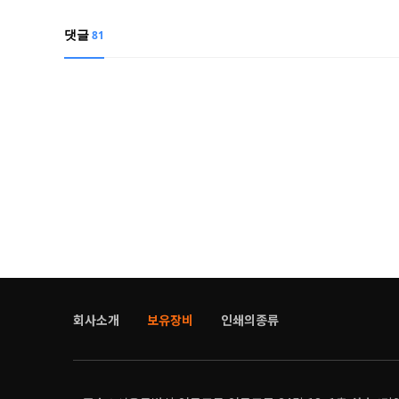
댓글
81
회사소개
보유장비
인쇄의종류