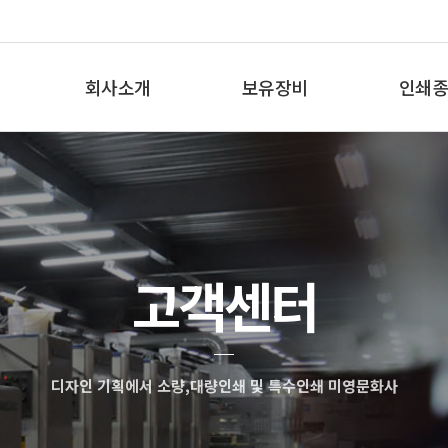
회사소개
보유장비
인쇄종
인사말
보유장비
인쇄종
오시는 길
고객센터
디자인 기획에서 소량,대량인쇄 및 특수인쇄 미영문화사