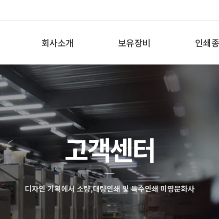
회사소개
보유장비
인쇄종
인사말
보유장비
인쇄종
오시는 길
고객센터
디자인 기획에서 소량,대량인쇄 및 특수인쇄 미영문화사