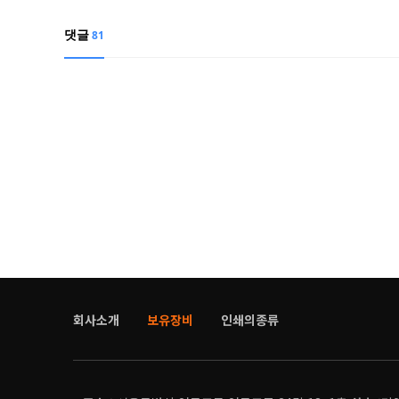
댓글
81
회사소개
보유장비
인쇄의종류