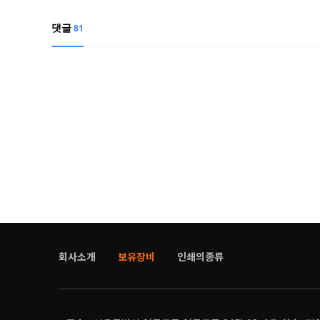
댓글
81
회사소개
보유장비
인쇄의종류