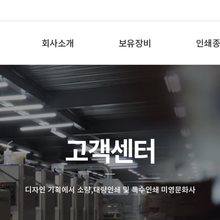
회사소개
보유장비
인쇄종
인사말
보유장비
인쇄종
오시는 길
고객센터
디자인 기획에서 소량,대량인쇄 및 특수인쇄 미영문화사