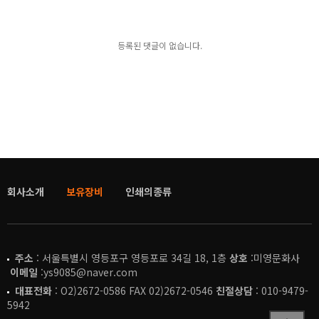
등록된 댓글이 없습니다.
회사소개
보유장비
인쇄의종류
주소
: 서울특별시 영등포구 영등포로 34길 18, 1층
상호
:미영문화사
이메일
:ys9085@naver.com
대표전화
: O2)2672-0586 FAX 02)2672-0546
친절상담
: 010-9479-
5942