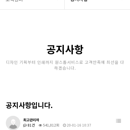
회사소개
공지사항
보유장비
갤러리
인쇄종류
공지사항
온라인문의
디자인 기획부터 인쇄까지 원스톱서비스로 고객만족에 최선을 다
하겠습니다.
고객센터
공지사항입니다.
최고관리자
81건
541,012회
20-01-16 10:37