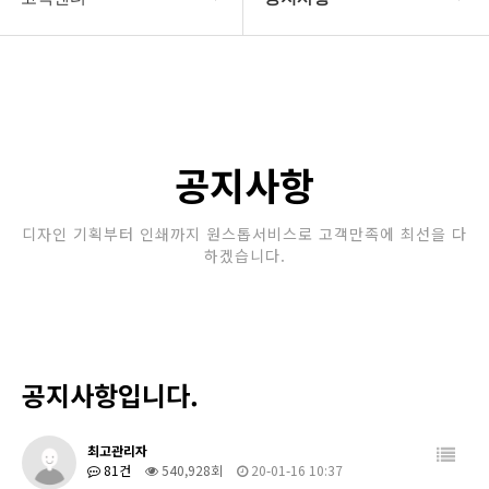
회사소개
공지사항
보유장비
갤러리
인쇄종류
공지사항
온라인문의
디자인 기획부터 인쇄까지 원스톱서비스로 고객만족에 최선을 다
하겠습니다.
고객센터
공지사항입니다.
최고관리자
81건
540,928회
20-01-16 10:37