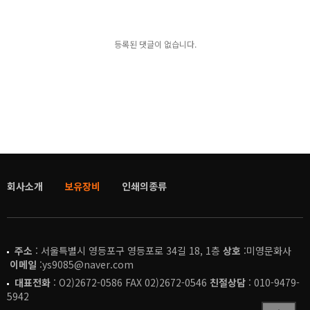
등록된 댓글이 없습니다.
회사소개
보유장비
인쇄의종류
주소
: 서울특별시 영등포구 영등포로 34길 18, 1층
상호
:미영문화사
이메일
:ys9085@naver.com
대표전화
: O2)2672-0586 FAX 02)2672-0546
친절상담
: 010-9479-
5942