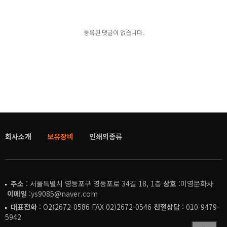
등록된 댓글이 없습니다.
회사소개
보유장비
인쇄의종류
주소
: 서울특별시 영등포구 영등포로 34길 18, 1층
상호
:미영문화사
이메일
:ys9085@naver.com
대표전화
: O2)2672-0586 FAX 02)2672-0546
친절상담
: 010-9479-
5942