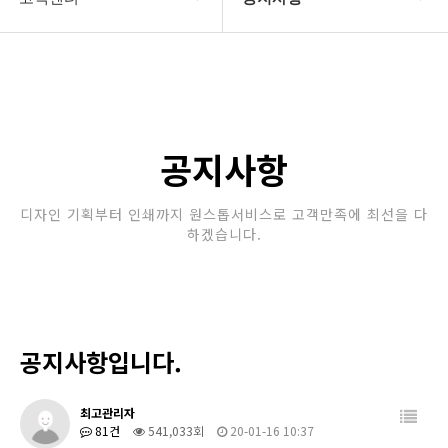
회사소개
공지사항
보유장비
갤러리
인쇄종류
공지사항
온라인문의
디자인 기획부터 인쇄까지 원스톱서비스로 고객만족에 최선을 다
하겠습니다.
고객센터
공지사항입니다.
최고관리자
81건
541,033회
20-01-16 10:37