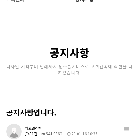
회사소개
공지사항
보유장비
갤러리
인쇄종류
공지사항
온라인문의
디자인 기획부터 인쇄까지 원스톱서비스로 고객만족에 최선을 다
하겠습니다.
고객센터
공지사항입니다.
최고관리자
81건
541,036회
20-01-16 10:37