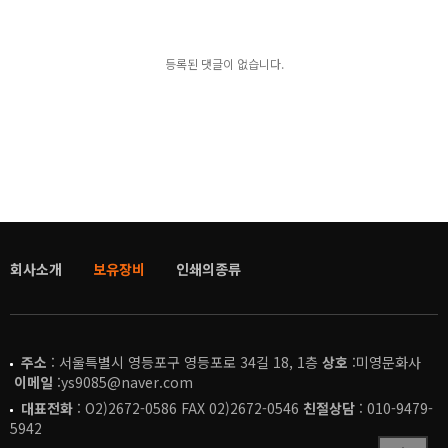
등록된 댓글이 없습니다.
회사소개
보유장비
인쇄의종류
주소
: 서울특별시 영등포구 영등포로 34길 18, 1층
상호
:미영문화사
이메일
:ys9085@naver.com
대표전화
: O2)2672-0586 FAX 02)2672-0546
친절상담
: 010-9479-
5942