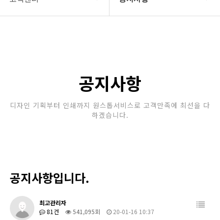
회사소개
공지사항
보유장비
갤러리
인쇄종류
공지사항
온라인문의
디자인 기획부터 인쇄까지 원스톱서비스로 고객만족에 최선을 다
하겠습니다.
고객센터
공지사항입니다.
최고관리자
81건
541,095회
20-01-16 10:37