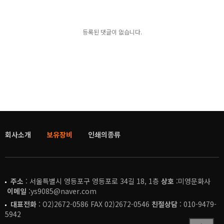
등록된 댓글이 없습니다.
회사소개
보유장비
인쇄의종류
주소
: 서울특별시 영등포구 영등포로 34길 18, 1층
상호
:미영문화사
이메일
:ys9085@naver.com
대표전화
: O2)2672-0586 FAX 02)2672-0546
친절상담
: 010-9479-
5942