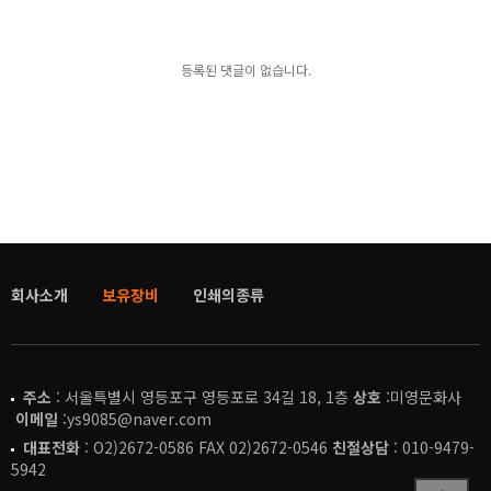
등록된 댓글이 없습니다.
회사소개
보유장비
인쇄의종류
주소
: 서울특별시 영등포구 영등포로 34길 18, 1층
상호
:미영문화사
이메일
:ys9085@naver.com
대표전화
: O2)2672-0586 FAX 02)2672-0546
친절상담
: 010-9479-
5942