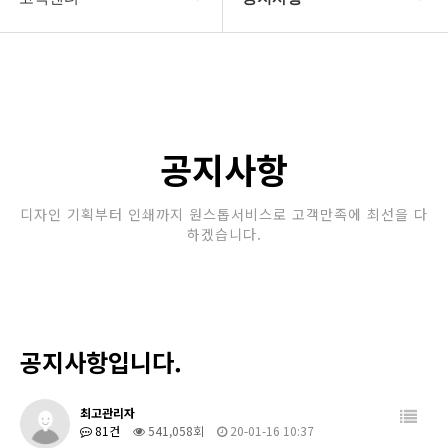
회사소개
공지사항
보유장비
갤러리
인쇄종류
공지사항
온라인문의
디자인 기획부터 인쇄까지 원스톱서비스로 고객만족에 최선을 다
하겠습니다.
고객센터
공지사항입니다.
최고관리자
81건
541,058회
20-01-16 10:37