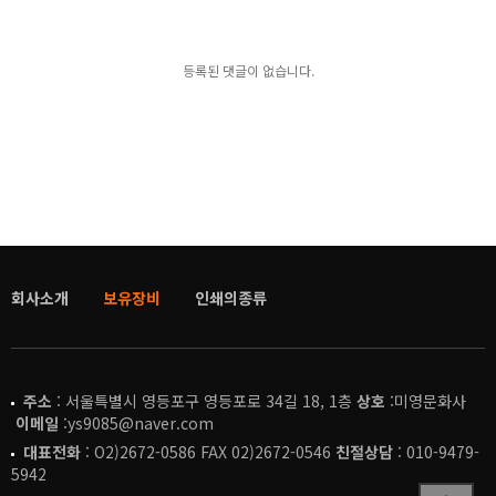
등록된 댓글이 없습니다.
회사소개
보유장비
인쇄의종류
주소
: 서울특별시 영등포구 영등포로 34길 18, 1층
상호
:미영문화사
이메일
:ys9085@naver.com
대표전화
: O2)2672-0586 FAX 02)2672-0546
친절상담
: 010-9479-
5942