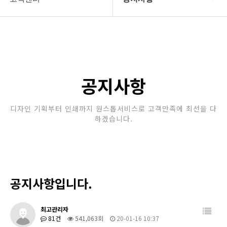
회사소개
공지사항
보유장비
갤러리
인쇄종류
공지사항
온라인문의
디자인 기획부터 인쇄까지 원스톱서비스로 고객만족에 최선을 다
하겠습니다.
고객센터
공지사항입니다.
최고관리자
81건
541,063회
20-01-16 10:37