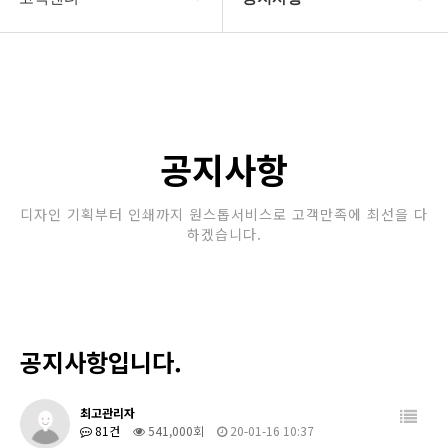
회사소개
공지사항
보유장비
갤러리
인쇄종류
공지사항
온라인문의
디자인 기획부터 인쇄까지 원스톱서비스로 고객만족에 최선을 다
하겠습니다.
고객센터
공지사항입니다.
최고관리자
81건
541,000회
20-01-16 10:37