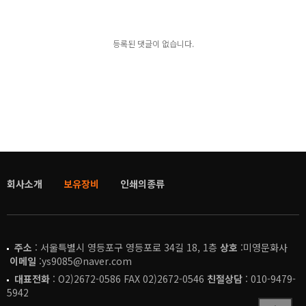
등록된 댓글이 없습니다.
회사소개
보유장비
인쇄의종류
주소
: 서울특별시 영등포구 영등포로 34길 18, 1층
상호
:미영문화사
이메일
:ys9085@naver.com
대표전화
: O2)2672-0586 FAX 02)2672-0546
친절상담
: 010-9479-
5942