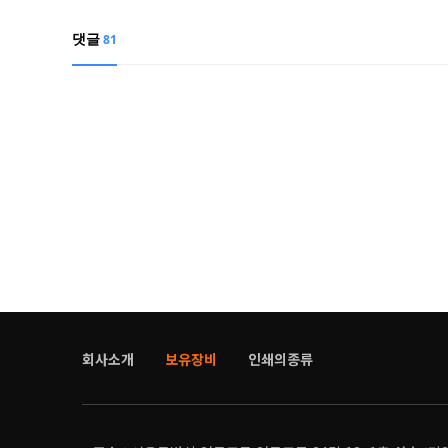
댓글
81
회사소개
보유장비
인쇄의종류