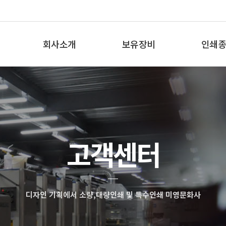
회사소개
보유장비
인쇄종
인사말
보유장비
인쇄종
오시는 길
고객센터
디자인 기획에서 소량,대량인쇄 및 특수인쇄 미영문화사