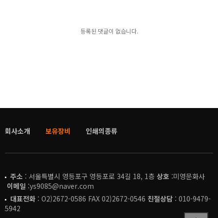
등록된 댓글이 없습니다.
회사소개
보유장비
인쇄의종류
주소
: 서울특별시 영등포구 영등포로 34길 18, 1층
상호
:미영문화사
이메일
:ys9085@naver.com
대표전화
: O2)2672-0586 FAX 02)2672-0546
친절상담
: 010-9479-
5942