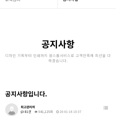
회사소개
공지사항
보유장비
갤러리
인쇄종류
공지사항
온라인문의
디자인 기획부터 인쇄까지 원스톱서비스로 고객만족에 최선을 다
하겠습니다.
고객센터
공지사항입니다.
최고관리자
81건
541,125회
20-01-16 10:37