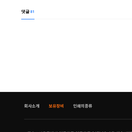
댓글
81
회사소개
보유장비
인쇄의종류