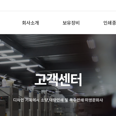
회사소개
보유장비
인쇄종
인사말
보유장비
인쇄종
오시는 길
고객센터
디자인 기획에서 소량,대량인쇄 및 특수인쇄 미영문화사