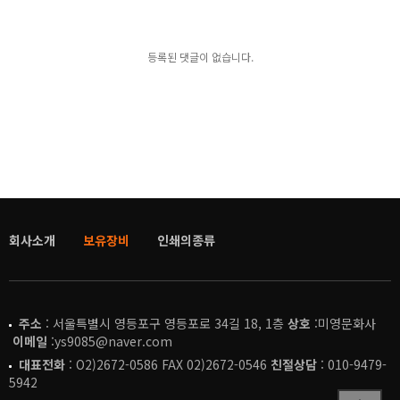
등록된 댓글이 없습니다.
회사소개
보유장비
인쇄의종류
주소
: 서울특별시 영등포구 영등포로 34길 18, 1층
상호
:미영문화사
이메일
:ys9085@naver.com
대표전화
: O2)2672-0586 FAX 02)2672-0546
친절상담
: 010-9479-
5942