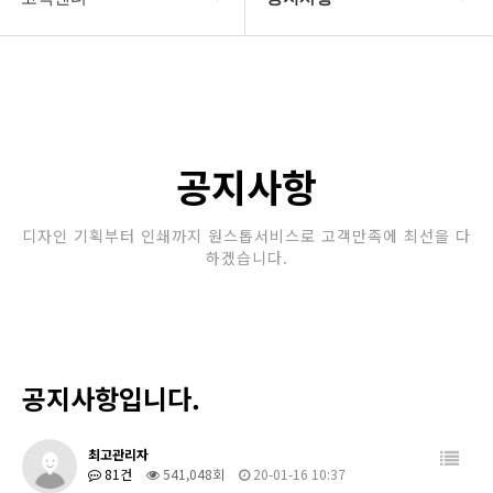
회사소개
공지사항
보유장비
갤러리
인쇄종류
공지사항
온라인문의
디자인 기획부터 인쇄까지 원스톱서비스로 고객만족에 최선을 다
하겠습니다.
고객센터
공지사항입니다.
최고관리자
81건
541,048회
20-01-16 10:37