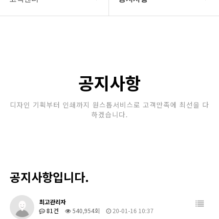
회사소개
공지사항
보유장비
갤러리
인쇄종류
공지사항
온라인문의
디자인 기획부터 인쇄까지 원스톱서비스로 고객만족에 최선을 다
하겠습니다.
고객센터
공지사항입니다.
최고관리자
81건
540,954회
20-01-16 10:37