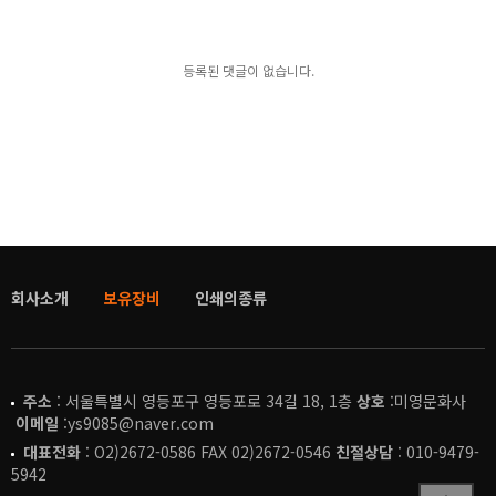
등록된 댓글이 없습니다.
회사소개
보유장비
인쇄의종류
주소
: 서울특별시 영등포구 영등포로 34길 18, 1층
상호
:미영문화사
이메일
:ys9085@naver.com
대표전화
: O2)2672-0586 FAX 02)2672-0546
친절상담
: 010-9479-
5942