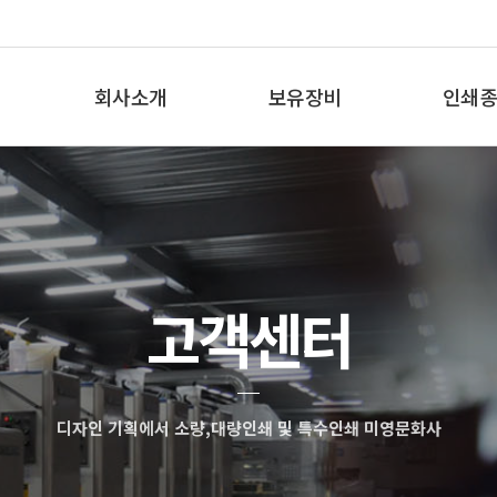
회사소개
보유장비
인쇄종
인사말
보유장비
인쇄종
오시는 길
고객센터
디자인 기획에서 소량,대량인쇄 및 특수인쇄 미영문화사