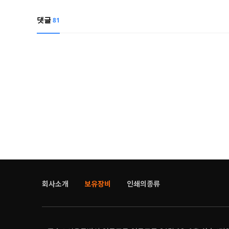
댓글
81
회사소개
보유장비
인쇄의종류