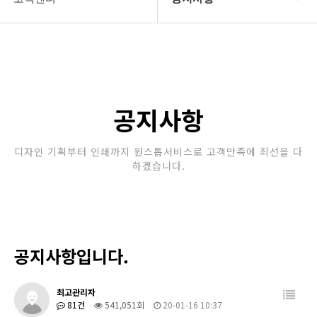
회사소개
공지사항
보유장비
갤러리
인쇄종류
공지사항
온라인문의
디자인 기획부터 인쇄까지 원스톱서비스로 고객만족에 최선을 다
하겠습니다.
고객센터
공지사항입니다.
최고관리자
81건
541,051회
20-01-16 10:37