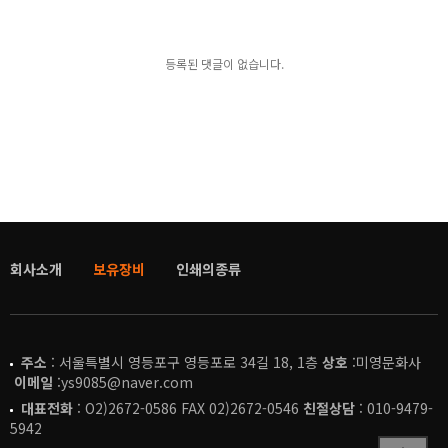
등록된 댓글이 없습니다.
회사소개
보유장비
인쇄의종류
주소
: 서울특별시 영등포구 영등포로 34길 18, 1층
상호
:미영문화사
이메일
:ys9085@naver.com
대표전화
: O2)2672-0586 FAX 02)2672-0546
친절상담
: 010-9479-
5942