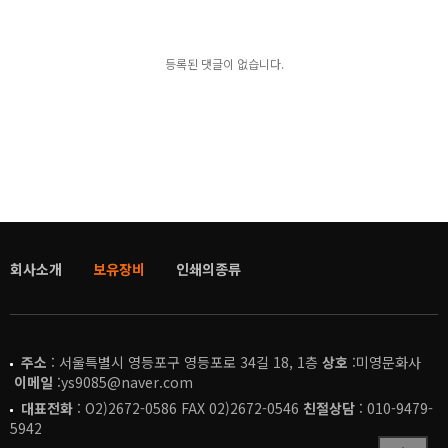
등록된 댓글이 없습니다.
회사소개
보유장비
인쇄의종류
주소
: 서울특별시 영등포구 영등포로 34길 18, 1층
상호
:미영문화사
이메일
:ys9085@naver.com
대표전화
: O2)2672-0586 FAX 02)2672-0546
친절상담
: 010-9479-
5942