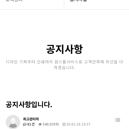
회사소개
공지사항
보유장비
갤러리
인쇄종류
공지사항
온라인문의
디자인 기획부터 인쇄까지 원스톱서비스로 고객만족에 최선을 다
하겠습니다.
고객센터
공지사항입니다.
최고관리자
81건
540,939회
20-01-16 10:37