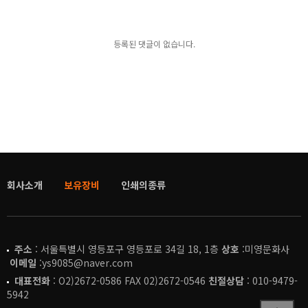
등록된 댓글이 없습니다.
회사소개
보유장비
인쇄의종류
주소
: 서울특별시 영등포구 영등포로 34길 18, 1층
상호
:미영문화사
이메일
:ys9085@naver.com
대표전화
: O2)2672-0586 FAX 02)2672-0546
친절상담
: 010-9479-
5942