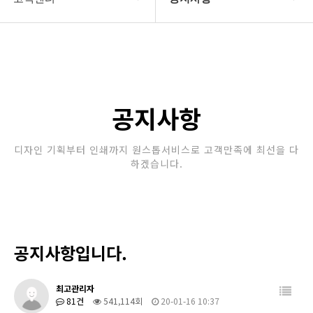
회사소개
공지사항
보유장비
갤러리
인쇄종류
공지사항
온라인문의
디자인 기획부터 인쇄까지 원스톱서비스로 고객만족에 최선을 다
하겠습니다.
고객센터
공지사항입니다.
최고관리자
81건
541,114회
20-01-16 10:37