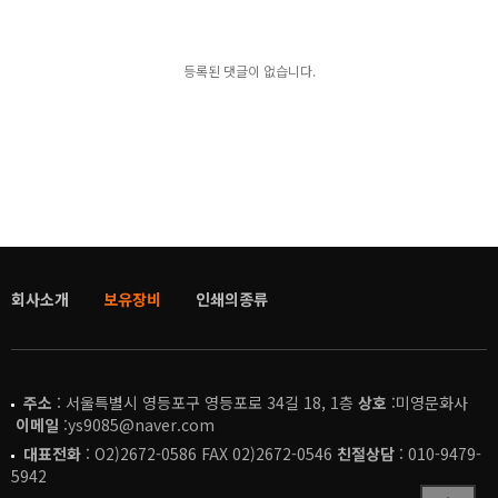
등록된 댓글이 없습니다.
회사소개
보유장비
인쇄의종류
주소
: 서울특별시 영등포구 영등포로 34길 18, 1층
상호
:미영문화사
이메일
:ys9085@naver.com
대표전화
: O2)2672-0586 FAX 02)2672-0546
친절상담
: 010-9479-
5942