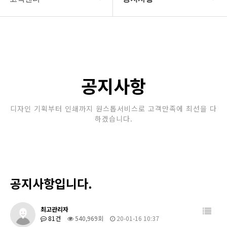
회사소개
공지사항
보유장비
갤러리
인쇄종류
공지사항
온라인문의
디자인 기획부터 인쇄까지 원스톱서비스로 고객만족에 최선을 다
하겠습니다.
고객센터
공지사항입니다.
최고관리자
81건
540,969회
20-01-16 10:37