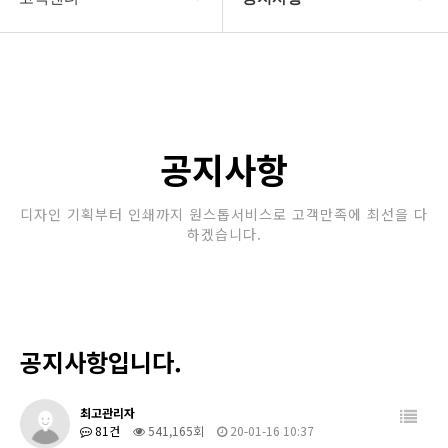
회사소개
공지사항
보유장비
갤러리
인쇄종류
공지사항
온라인문의
디자인 기획부터 인쇄까지 원스톱서비스로 고객만족에 최선을 다
하겠습니다.
고객센터
공지사항입니다.
최고관리자
81건
541,165회
20-01-16 10:37