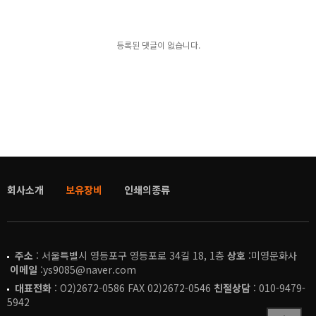
등록된 댓글이 없습니다.
회사소개
보유장비
인쇄의종류
주소
: 서울특별시 영등포구 영등포로 34길 18, 1층
상호
:미영문화사
이메일
:ys9085@naver.com
대표전화
: O2)2672-0586 FAX 02)2672-0546
친절상담
: 010-9479-
5942