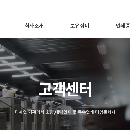
회사소개
보유장비
인쇄종
인사말
보유장비
인쇄종
오시는 길
고객센터
디자인 기획에서 소량,대량인쇄 및 특수인쇄 미영문화사