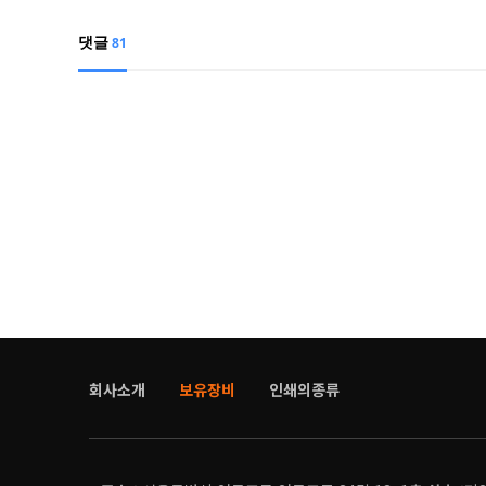
댓글
81
회사소개
보유장비
인쇄의종류