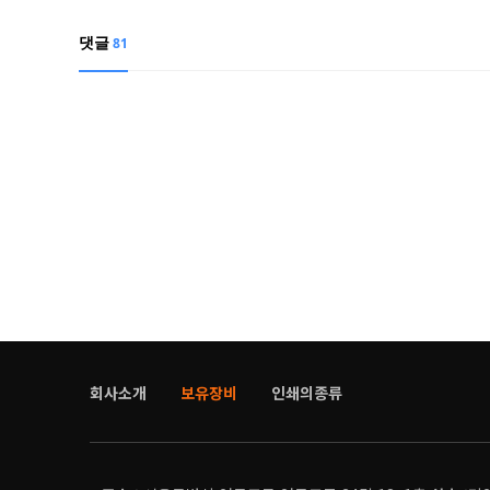
댓글
81
회사소개
보유장비
인쇄의종류