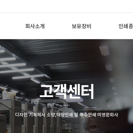
회사소개
보유장비
인쇄종
인사말
보유장비
인쇄종
오시는 길
고객센터
디자인 기획에서 소량,대량인쇄 및 특수인쇄 미영문화사