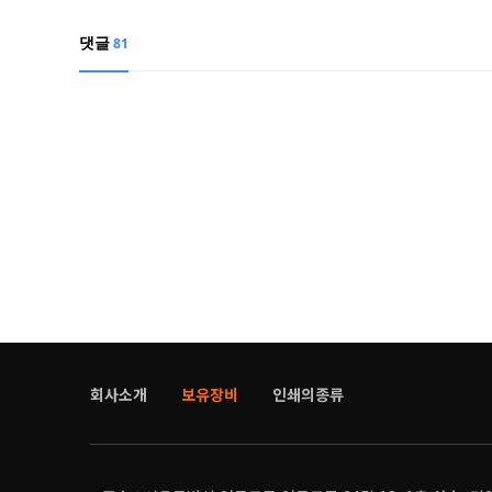
댓글
81
회사소개
보유장비
인쇄의종류