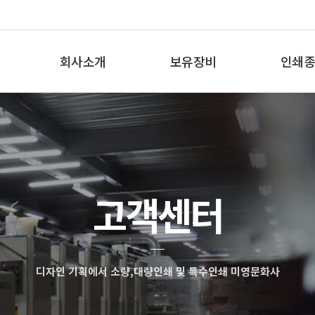
회사소개
보유장비
인쇄종
인사말
보유장비
인쇄종
오시는 길
고객센터
디자인 기획에서 소량,대량인쇄 및 특수인쇄 미영문화사