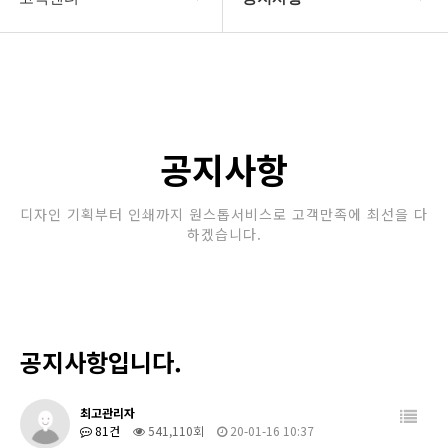
회사소개
공지사항
보유장비
갤러리
인쇄종류
공지사항
온라인문의
디자인 기획부터 인쇄까지 원스톱서비스로 고객만족에 최선을 다
하겠습니다.
고객센터
공지사항입니다.
최고관리자
81건
541,110회
20-01-16 10:37