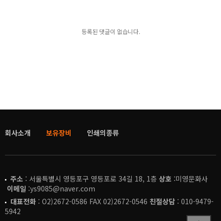
등록된 댓글이 없습니다.
회사소개
보유장비
인쇄의종류
주소
: 서울특별시 영등포구 영등포로 34길 18, 1층
상호
:미영문화사
이메일
:ys9085@naver.com
대표전화
: O2)2672-0586 FAX 02)2672-0546
친절상담
: 010-9479-
5942